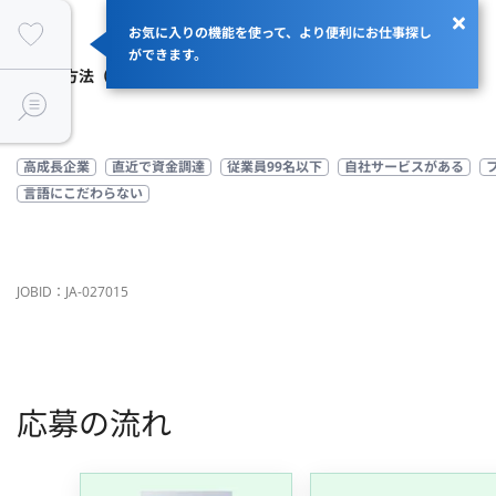
お気に入りの機能を使って、より便利にお仕事探し
商流
エンド→クラウドテック
ができます。
支払い方法（精算幅）
月額（140H～180H）
高成長企業
直近で資金調達
従業員99名以下
自社サービスがある
言語にこだわらない
JOBID：JA-027015
応募の流れ