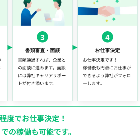
3
4
書類審査・面談
お仕事決定
中
書類通過すれば、企業と
お仕事決定です！
事
の面談に進みます。面談
稼働後も円滑にお仕事が
には弊社キャリアサポー
できるよう弊社がフォロ
トが付き添います。
ーします。
月程度でお仕事決定！
日での稼働も
可能です。