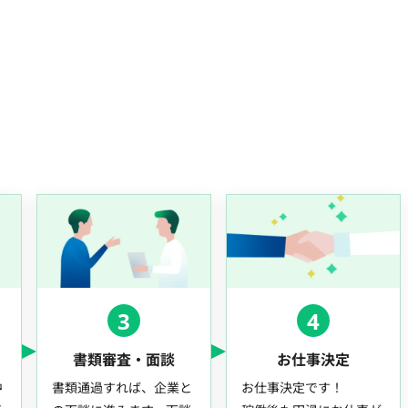
3
4
書類審査・面談
お仕事決定
中
書類通過すれば、企業と
お仕事決定です！