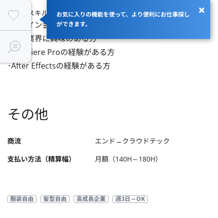
【歓迎スキル】
お気に入りの機能を使って、より便利にお仕事探し
･デザイン会社での実績のある方

ができます。
･写真業界に興味のある方

･Premiere Proの経験がある方

･After Effectsの経験がある方
その他
商流
エンド→クラウドテック
支払い方法（精算幅）
月額（140H～180H）
服装自由
髪型自由
高成長企業
週3日～OK