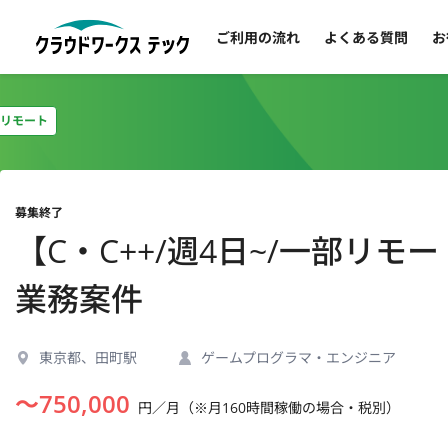
ご利用の流れ
よくある質問
お
リモート
募集終了
【C・C++/週4日~/一部リ
業務案件
東京都、田町駅
ゲームプログラマ・エンジニア
〜
750,000
円／月（※月160時間稼働の場合・税別）