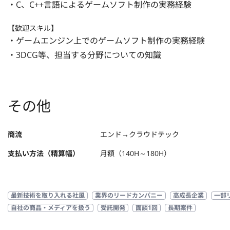
・C、C++言語によるゲームソフト制作の実務経験
【歓迎スキル】
・ゲームエンジン上でのゲームソフト制作の実務経験

・3DCG等、担当する分野についての知識
その他
商流
エンド→クラウドテック
支払い方法（精算幅）
月額（140H～180H）
最新技術を取り入れる社風
業界のリードカンパニー
高成長企業
一部
自社の商品・メディアを扱う
受託開発
面談1回
長期案件