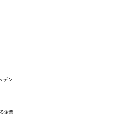
S デン
る企業