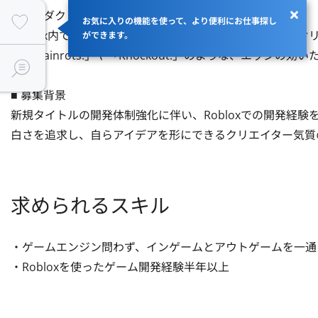
■ プロダクトについて

お気に入りの機能を使って、より便利にお仕事探し
Roblox内でのインゲーム・アウトゲーム両面を網羅したオリジ
ができます。
For Brainrots!」や「Knockout!」のような、エッ
■ 募集背景

新規タイトルの開発体制強化に伴い、Robloxでの開発経
白さを追求し、自らアイデアを形にできるクリエイター気質
求められるスキル
・ゲームエンジン問わず、インゲームとアウトゲームを一通
・Robloxを使ったゲーム開発経験半年以上