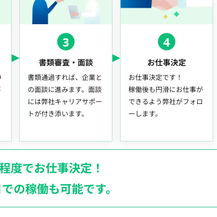
3
4
書類審査・面談
お仕事決定
中
書類通過すれば、企業と
お仕事決定です！
事
の面談に進みます。面談
稼働後も円滑にお仕事が
には弊社キャリアサポー
できるよう弊社がフォロ
トが付き添います。
ーします。
月程度でお仕事決定！
日での稼働も
可能です。