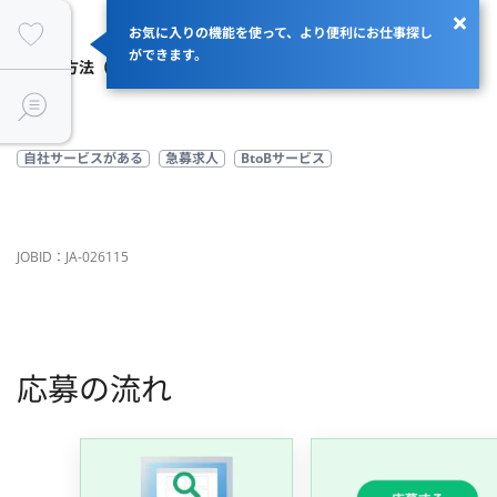
商流
エンド→クラウドテック
お気に入りの機能を使って、より便利にお仕事探し
ができます。
支払い方法（精算幅）
月額（140H～180H）
自社サービスがある
急募求人
BtoBサービス
JOBID：JA-026115
応募の流れ