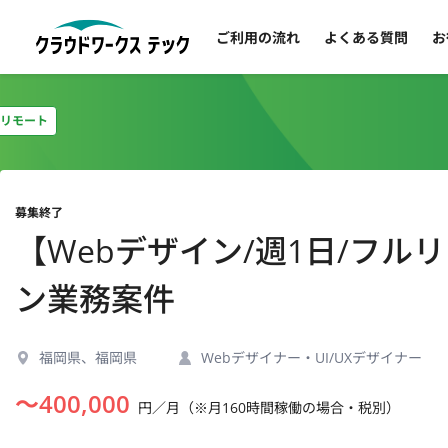
ご利用の流れ
よくある質問
お
リモート
募集終了
【Webデザイン/週1日/フル
ン業務案件
福岡県、福岡県
Webデザイナー・UI/UXデザイナー
〜
400,000
円／月（※月160時間稼働の場合・税別）