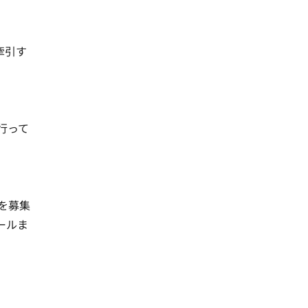
牽引す
行って
を募集
ールま