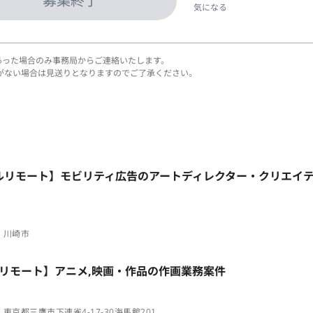
募集終了
気になる
あった場合のみ事務局からご連絡いたします。
がない場合は見送りとなりますのでご了承ください。
フルリモート】モビリティ広告のアートディレクター・クリエイ
川崎市
5日/フルリモート】アニメ,映画・作品の作画業務案件
東京都三鷹市下連雀4-17-30海馬館201