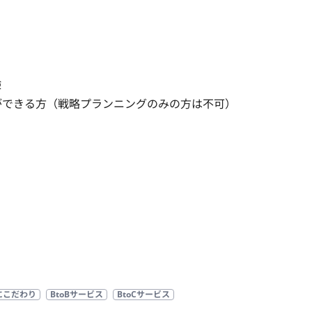


ができる方（戦略プランニングのみの方は不可）
にこだわり
BtoBサービス
BtoCサービス