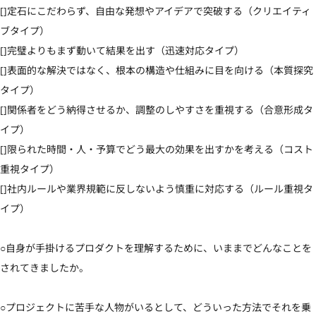
[]定石にこだわらず、自由な発想やアイデアで突破する（クリエイティ
ブタイプ）

[]完璧よりもまず動いて結果を出す（迅速対応タイプ）

[]表面的な解決ではなく、根本の構造や仕組みに目を向ける（本質探究
タイプ）

[]関係者をどう納得させるか、調整のしやすさを重視する（合意形成タ
イプ）

[]限られた時間・人・予算でどう最大の効果を出すかを考える（コスト
重視タイプ）

[]社内ルールや業界規範に反しないよう慎重に対応する（ルール重視タ
イプ）

○自身が手掛けるプロダクトを理解するために、いままでどんなことを
されてきましたか。

○プロジェクトに苦手な人物がいるとして、どういった方法でそれを乗