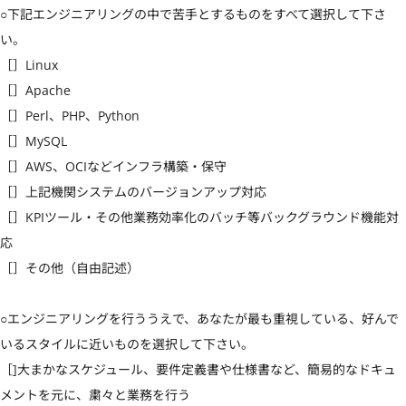
○下記エンジニアリングの中で苦手とするものをすべて選択して下さ
い。

［］Linux

［］Apache

［］Perl、PHP、Python

［］MySQL

［］AWS、OCIなどインフラ構築・保守

［］上記機関システムのバージョンアップ対応

［］KPIツール・その他業務効率化のバッチ等バックグラウンド機能対
応

［］その他（自由記述）

○エンジニアリングを行ううえで、あなたが最も重視している、好んで
いるスタイルに近いものを選択して下さい。

［]大まかなスケジュール、要件定義書や仕様書など、簡易的なドキュ
メントを元に、粛々と業務を行う
