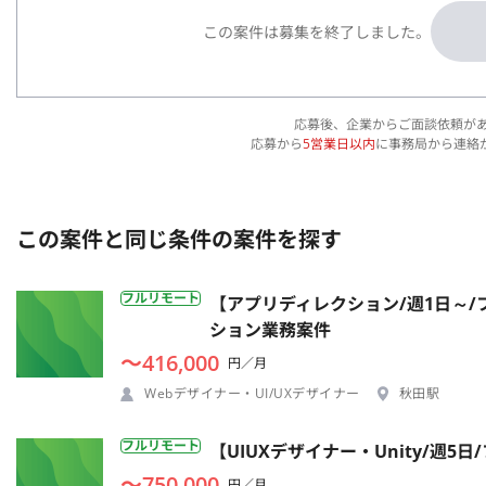
この案件は募集を終了しました。
応募後、企業からご面談依頼が
応募から
5営業日以内
に事務局から連絡
この案件と同じ条件の案件を探す
フルリモート
【アプリディレクション/週1日～/
ション業務案件
〜416,000
円／月
Webデザイナー・UI/UXデザイナー
秋田駅
フルリモート
【UIUXデザイナー・Unity/週
〜750,000
円／月