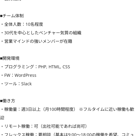
■チーム体制

・全体人数：10名程度

・30代を中心としたベンチャー気質の組織

・営業マインドの強いメンバーが在籍

■開発環境

・プログラミング：PHP, HTML, CSS

・FW：WordPress

・ツール：Slack

■働き方

・稼働量：週3日以上（月100時間程度） ※フルタイムに近い稼働も歓
迎

・リモート稼働：可（出社可能であれば尚可）

・フレックス稼働：要相談（基本は9:00〜18:00の稼働を希望、コミュ