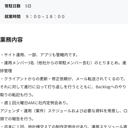
常駐日数
5日
就業時間
９：００～１８：００
業務内容
・サイト運用、一部、アプリも管轄内です。

・運用メンバー3名（他社からの常駐メンバー含む）のとりまとめ。進
捗管理

・クライアントからの更新・修正依頼が、メール転送されてくるので、

それに対して進行に沿って打ち返しを行うとともに、Backlogへのやり
取りの転記も行う。

・週１回火曜日AMに社内定例会あり。

アジェンダ・運用（案件）スケジュールおよび必要な資料を用意し、口
頭での報告を行う。

・月末に１回、他社様交えての制作定例会があり、運用スケジュール資