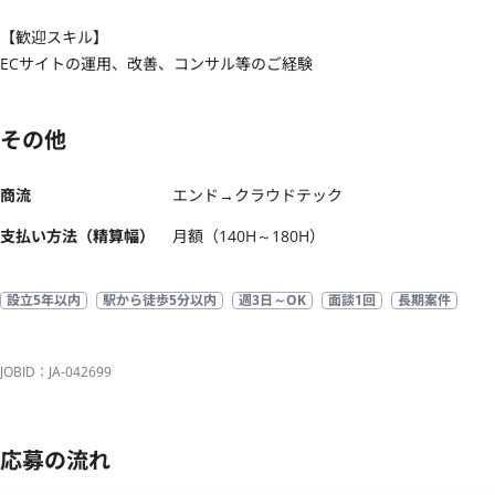
【歓迎スキル】
ECサイトの運用、改善、コンサル等のご経験
その他
商流
エンド→クラウドテック
支払い方法（精算幅）
月額（140H～180H）
設立5年以内
駅から徒歩5分以内
週3日～OK
面談1回
長期案件
JOBID：JA-042699
応募の流れ