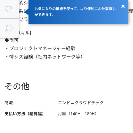
・web系システムの基本的な仕組みを理解している

お気に入りの機能を使って、より便利にお仕事探し
・web系システムの開発工程全般についてSEとして十分な理
ができます。
・インフラに関する基本的な知見
【歓迎スキル】
◆尚可

・プロジェクトマネージャー経験

・情シス経験（社内ネットワーク等）
その他
商流
エンド→クラウドテック
支払い方法（精算幅）
月額（140H～180H）