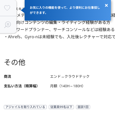
お気に入りの機能を使って、より便利にお仕事探し
【歓迎スキル】
ができます。
・WebメディアやWebサイト上での執筆、コンテンツ作成経
・女性向けコンテンツの編集・ライティング経験がある方

・キーワードプランナー、サーチコンソールなどは経験ある
・Ahrefs、Gyro-nは未経験でも、入社後レクチャーで対
その他
商流
エンド→クラウドテック
支払い方法（精算幅）
月額（140H～180H）
アジャイルを取り入れている
従業員99名以下
面談1回