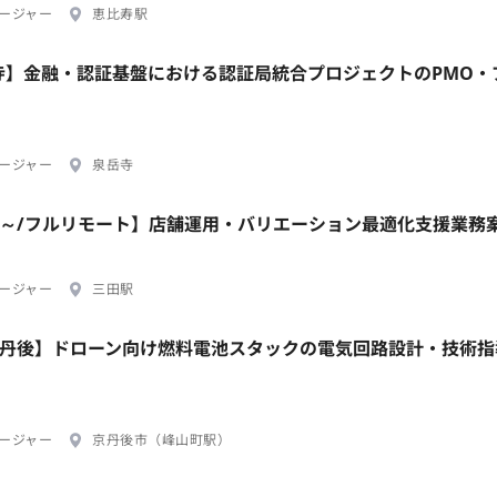
ージャー
恵比寿駅
岳寺】金融・認証基盤における認証局統合プロジェクトのPMO・
ージャー
泉岳寺
ral/週2日～/フルリモート】店舗運用・バリエーション最適化支援業務
ージャー
三田駅
/京丹後】ドローン向け燃料電池スタックの電気回路設計・技術
ージャー
京丹後市（峰山町駅）