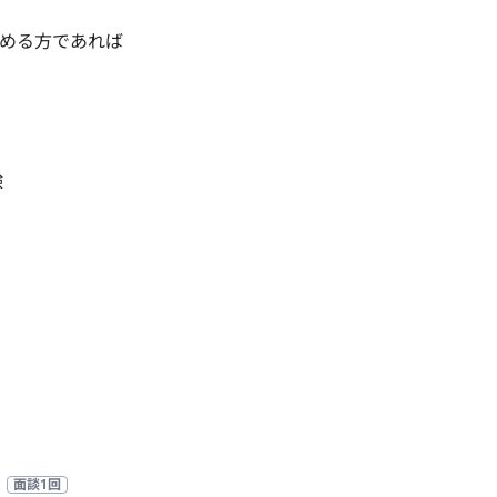
める方であれば

験
面談1回