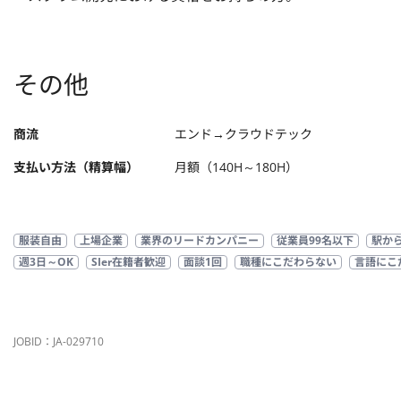
その他
商流
エンド→クラウドテック
支払い方法（精算幅）
月額（140H～180H）
服装自由
上場企業
業界のリードカンパニー
従業員99名以下
駅か
週3日～OK
SIer在籍者歓迎
面談1回
職種にこだわらない
言語にこ
JOBID：JA-029710