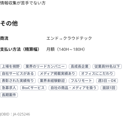
情報収集が苦手でない方
その他
商流
エンド→クラウドテック
支払い方法（精算幅）
月額（140H～180H）
上場を視野
業界のリードカンパニー
高成長企業
従業員99名以下
自社サービスがある
メディア掲載実績あり
オフィスにこだわり
表彰された実績有り
業界未経験歓迎
フルリモート
週3日～OK
急募求人
BtoCサービス
自社の商品・メディアを扱う
面談1回
長期案件
JOBID：JA-025246