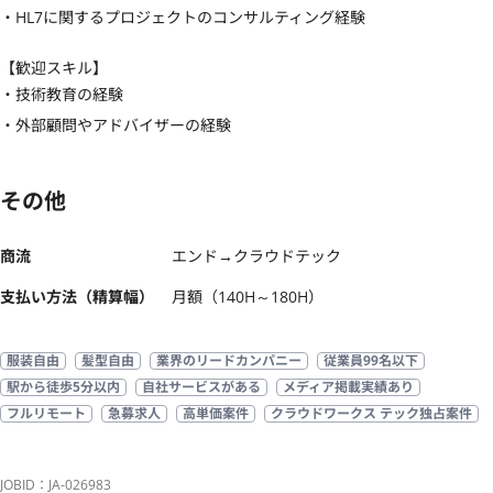
・HL7に関するプロジェクトのコンサルティング経験
【歓迎スキル】
・技術教育の経験

・外部顧問やアドバイザーの経験
その他
商流
エンド→クラウドテック
支払い方法（精算幅）
月額（140H～180H）
服装自由
髪型自由
業界のリードカンパニー
従業員99名以下
駅から徒歩5分以内
自社サービスがある
メディア掲載実績あり
フルリモート
急募求人
高単価案件
クラウドワークス テック独占案件
JOBID：JA-026983