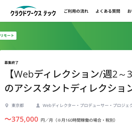
ご利用の流れ
よくある質問
お
リモート
募集終了
【Webディレクション/週2～
のアシスタントディレクショ
東京都
Webディレクター・プロデューサー・プロジェ
〜
375,000
円／月（※月160時間稼働の場合・税別）