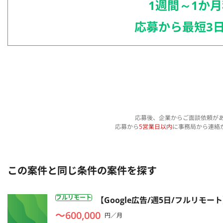
1週間～1か
応募から最短3
応募後、企業からご面談依頼が
応募から
5営業日以内
に事務局から連絡
この案件と同じ条件の案件を探す
フルリモート
【Google広告/週5日/フルリ
〜600,000
円／月