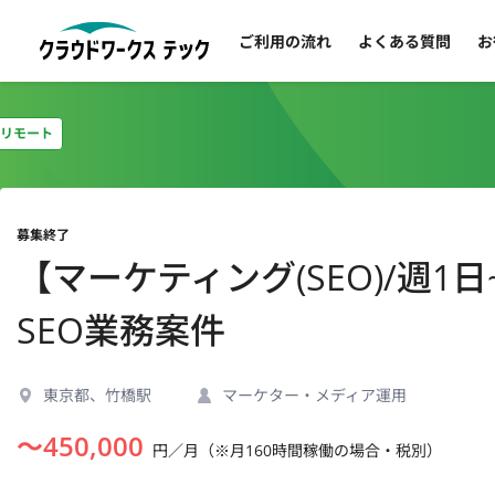
ご利用の流れ
よくある質問
お
リモート
募集終了
【マーケティング(SEO)/週
SEO業務案件
東京都、竹橋駅
マーケター・メディア運用
〜
450,000
円／月（※月160時間稼働の場合・税別）