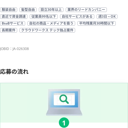
服装自由
髪型自由
設立30年以上
業界のリードカンパニー
直近で資金調達
従業員99名以下
自社サービスがある
週3日～OK
BtoBサービス
自社の商品・メディアを扱う
平均残業月30時間以下
長期案件
クラウドワークス テック独占案件
JOBID：JA-026308
応募の流れ
1