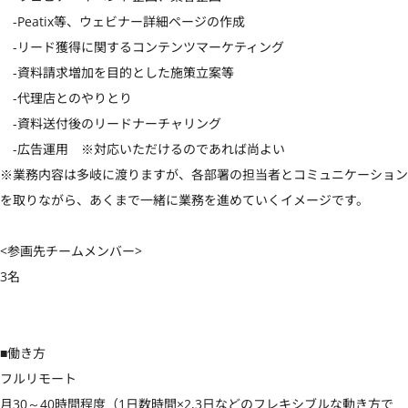
　-Peatix等、ウェビナー詳細ページの作成

　-リード獲得に関するコンテンツマーケティング

　-資料請求増加を目的とした施策立案等

　-代理店とのやりとり

　-資料送付後のリードナーチャリング

　-広告運用　※対応いただけるのであれば尚よい

※業務内容は多岐に渡りますが、各部署の担当者とコミュニケーション
を取りながら、あくまで一緒に業務を進めていくイメージです。

<参画先チームメンバー>

3名

■働き方

フルリモート

月30～40時間程度（1日数時間×2,3日などのフレキシブルな動き方で