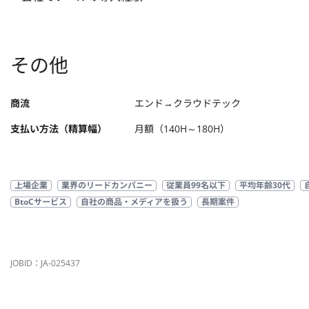
その他
商流
エンド→クラウドテック
支払い方法（精算幅）
月額（140H～180H）
上場企業
業界のリードカンパニー
従業員99名以下
平均年齢30代
BtoCサービス
自社の商品・メディアを扱う
長期案件
JOBID：JA-025437