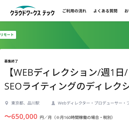
ご利用の流れ
よくある質問
お
リモート
募集終了
【WEBディレクション/週1
SEOライティングのディレク
東京都、品川駅
Webディレクター・プロデューサー・
〜
650,000
円／月（※月160時間稼働の場合・税別）