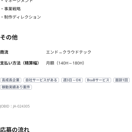
・マネージメント

・事業戦略

・制作ディレクション
その他
商流
エンド→クラウドテック
支払い方法（精算幅）
月額（140H～180H）
高成長企業
自社サービスがある
週3日～OK
BtoBサービス
面談1回
稼動実績あり案件
JOBID：JA-024305
応募の流れ