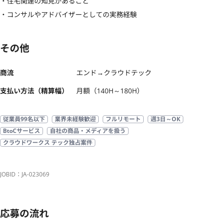
・住宅関連の知見があること

・コンサルやアドバイザーとしての実務経験
その他
商流
エンド→クラウドテック
支払い方法（精算幅）
月額（140H～180H）
従業員99名以下
業界未経験歓迎
フルリモート
週3日～OK
BtoCサービス
自社の商品・メディアを扱う
クラウドワークス テック独占案件
JOBID：JA-023069
応募の流れ