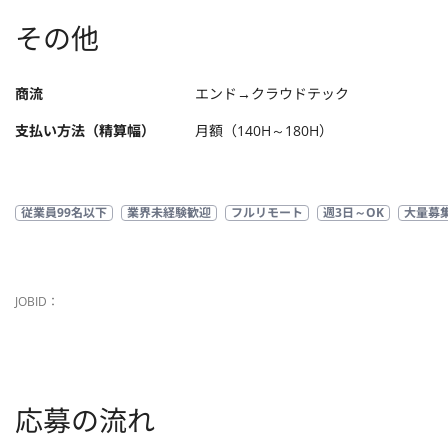
その他
商流
エンド→クラウドテック
支払い方法（精算幅）
月額（140H～180H）
従業員99名以下
業界未経験歓迎
フルリモート
週3日～OK
大量募
JOBID：
応募の流れ