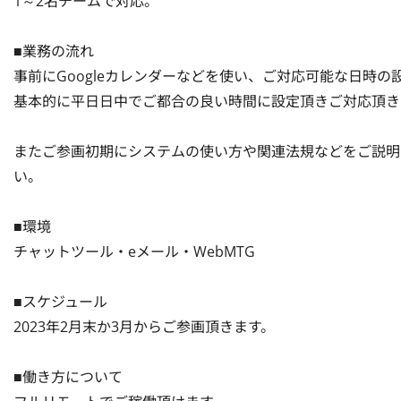
1～2名チームで対応。

■業務の流れ

事前にGoogleカレンダーなどを使い、ご対応可能な日時の
基本的に平日日中でご都合の良い時間に設定頂きご対応頂きま
またご参画初期にシステムの使い方や関連法規などをご説明
い。

■環境

チャットツール・eメール・WebMTG

■スケジュール

2023年2月末か3月からご参画頂きます。

■働き方について
