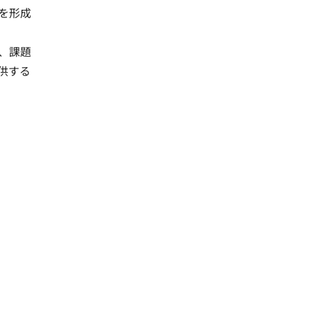
を形成
、課題
供する