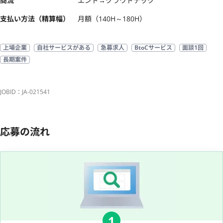
商流
エンド→クラウドテック
支払い方法（精算幅）
月額（140H～180H）
上場企業
自社サービスがある
急募求人
BtoCサービス
面談1回
長期案件
JOBID：JA-021541
応募の流れ
1