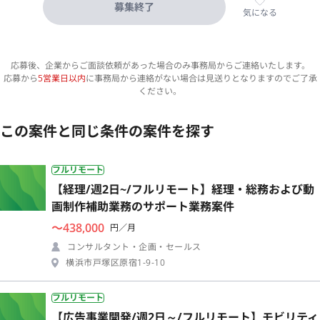
募集終了
気になる
応募後、企業からご面談依頼があった場合のみ事務局からご連絡いたします。
応募から
5営業日以内
に事務局から連絡がない場合は見送りとなりますのでご了承
ください。
この案件と同じ条件の案件を探す
フルリモート
【経理/週2日~/フルリモート】経理・総務および動
画制作補助業務のサポート業務案件
〜438,000
円／月
コンサルタント・企画・セールス
横浜市戸塚区原宿1-9-10
フルリモート
【広告事業開発/週2日～/フルリモート】モビリティ