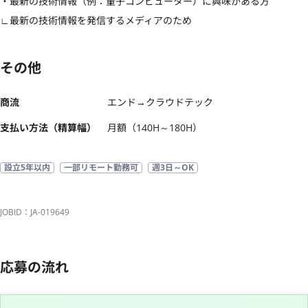
・最新の技術情報（例：量子コンピューター）に興味がある方

∟最新の技術情報を発信するメディアのため
その他
商流
エンド→クラウドテック
支払い方法（精算幅）
月額（140H～180H）
設立5年以内
一部リモート勤務可
週3日～OK
JOBID：JA-019649
応募の流れ