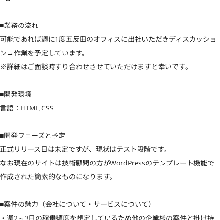
■業務の流れ

可能であれば週に1度五反田のオフィスに出社いただきディスカッショ
ン→作業を予定しています。

※詳細はご面談時すり合わせさせていただけますと幸いです。

■開発環境

言語：HTML,CSS

■開発フェーズと予定

正式リリース日は未定ですが、現状はテスト段階です。

なお現在のサイトは技術顧問の方がWordPressのテンプレート機能で
作成された簡素的なものになります。

■案件の魅力（会社について・サービスについて）

・週2～3日の稼働頻度を想定しているため他の企業様の案件と掛け持