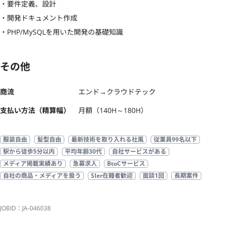
・要件定義、設計

・開発ドキュメント作成

・PHP/MySQLを用いた開発の基礎知識
その他
商流
エンド→クラウドテック
支払い方法（精算幅）
月額（140H～180H）
服装自由
髪型自由
最新技術を取り入れる社風
従業員99名以下
駅から徒歩5分以内
平均年齢30代
自社サービスがある
メディア掲載実績あり
急募求人
BtoCサービス
自社の商品・メディアを扱う
SIer在籍者歓迎
面談1回
長期案件
JOBID：JA-046038