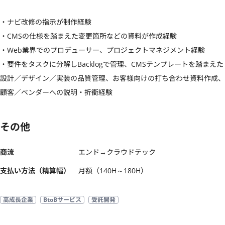
・ナビ改修の指示が制作経験

・CMSの仕様を踏まえた変更箇所などの資料が作成経験

・Web業界でのプロデューサー、プロジェクトマネジメント経験

・要件をタスクに分解しBacklogで管理、CMSテンプレートを踏まえた
設計／デザイン／実装の品質管理、お客様向けの打ち合わせ資料作成、
顧客／ベンダーへの説明・折衝経験
その他
商流
エンド→クラウドテック
支払い方法（精算幅）
月額（140H～180H）
高成長企業
BtoBサービス
受託開発