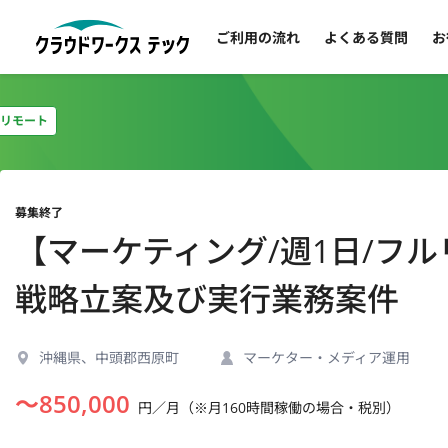
ご利用の流れ
よくある質問
お
リモート
募集終了
【マーケティング/週1日/フ
戦略立案及び実行業務案件
沖縄県、中頭郡西原町
マーケター・メディア運用
〜
850,000
円／月（※月160時間稼働の場合・税別）