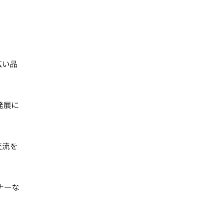
広い品
発展に
交流を
ナーな