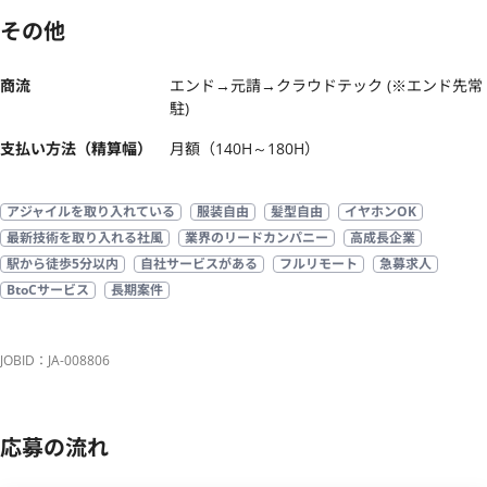
その他
商流
エンド→元請→クラウドテック (※エンド先常
駐)
支払い方法（精算幅）
月額（140H～180H）
アジャイルを取り入れている
服装自由
髪型自由
イヤホンOK
最新技術を取り入れる社風
業界のリードカンパニー
高成長企業
駅から徒歩5分以内
自社サービスがある
フルリモート
急募求人
BtoCサービス
長期案件
JOBID：JA-008806
応募の流れ