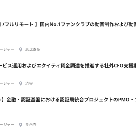
日 /フルリモート 】国内No.1ファンクラブの動画制作および動
ージャー
恵比寿駅
Iサービス運用およびエクイティ資金調達を推進する社外CFO支援
ージャー
渋谷
岳寺】金融・認証基盤における認証局統合プロジェクトのPMO・
ージャー
泉岳寺