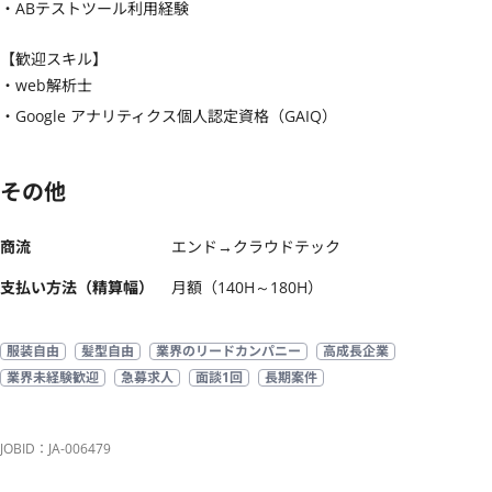
・ABテストツール利用経験
【歓迎スキル】
・web解析士

・Google アナリティクス個人認定資格（GAIQ）
その他
商流
エンド→クラウドテック
支払い方法（精算幅）
月額（140H～180H）
服装自由
髪型自由
業界のリードカンパニー
高成長企業
業界未経験歓迎
急募求人
面談1回
長期案件
JOBID：JA-006479