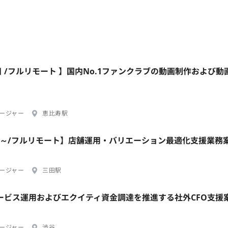
日 /フルリモート 】国内No.1ファンクラブの動画制作および動
ージャー
恵比寿駅
ral/週2日～/フルリモート】店舗運用・バリエーション最適化支援業務
ージャー
三田駅
Iサービス運用およびエクイティ資金調達を推進する社外CFO支援
ージャー
渋谷