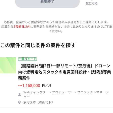
募集終了
気になる
応募後、企業からご面談依頼があった場合のみ事務局からご連絡いたします。
応募から
5営業日以内
に事務局から連絡がない場合は見送りとなりますのでご了承
ください。
この案件と同じ条件の案件を探す
一部リモート
【回路設計/週2日/一部リモート/京丹後】ドローン
向け燃料電池スタックの電気回路設計・技術指導業
務案件
〜1,168,000
円／月
Webディレクター・プロデューサー・プロジェクトマネージ
ャー
京丹後市（峰山町駅）