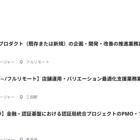
担当プロダクト（既存または新規）の企画・開発・改善の推進業務
ージャー
フルリモート
ral/週2日～/フルリモート】店舗運用・バリエーション最適化支援業務
ージャー
三田駅
岳寺】金融・認証基盤における認証局統合プロジェクトのPMO・
ージャー
泉岳寺