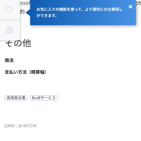
・Microsoft Office(Outlook、Excel、Word、PowerPo
お気に入りの機能を使って、より便利にお仕事探し
・能動的・主体的に動けるフットワークの軽い方
ができます。
その他
商流
支払い方法（精算幅）
高成長企業
BtoBサービス
JOBID：JA-067236