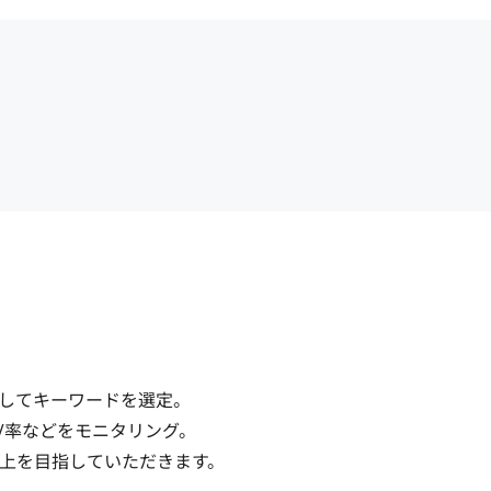
てキーワードを選定。

数、CV率などをモニタリング。

目指していただきます。
