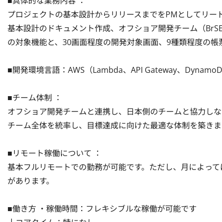
■具体的な業務内容 ：

プロジェクトの基本設計からリリースまでをPMとしてリー
基本設計のドキュメント作成、オフショア開発チーム（BrS
の対象機能と、30画面程度の開発対象画面、9種類程度の帳票
■開発環境言語：AWS（Lambda、API Gateway、DynamoDB
■チーム体制 ：

オフショア開発チームと連携し、日本側のチームと協力しな
チーム全体を統率し、目標達成に向けた最適な体制を築きます。
■リモート稼働について ：

基本フルリモートでの勤務が可能です。ただし、月によっては
があります。

■働き方 ・稼働時間：フレキシブルな稼働が可能です
