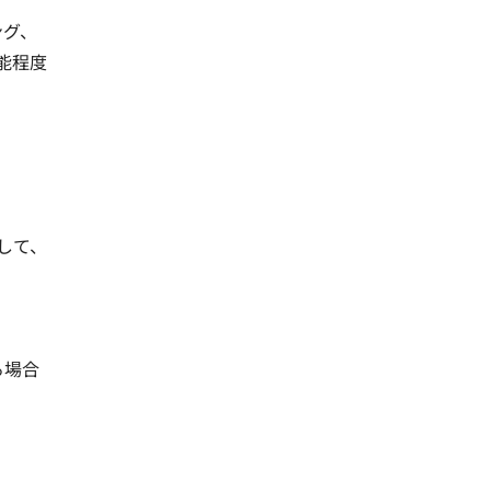
ング、
能程度
して、
る場合