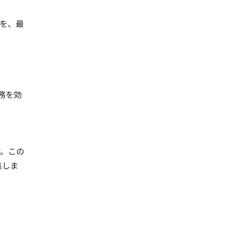
を、最
務を効
す。この
集しま