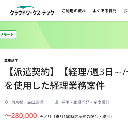
ご利用の流れ
よくある質問
お
リモート
募集終了
【派遣契約】【経理/週3日～
を使用した経理業務案件
東京都、高田馬場
採用・組織開発・制度設計
〜
280,000
円／月（※月160時間稼働の場合・税別）