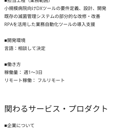
■担当工程（業務範囲）

小規模病院向けDXツールの要件定義、設計、開発

既存の滅菌管理システムの部分的な改修・改善

RPAを活用した業務自動化ツールの導入支援

■開発環境

言語：相談して決定

■働き方

稼働量： 週1〜3日

リモート稼働： フルリモート
関わるサービス・プロダクト
■企業について
