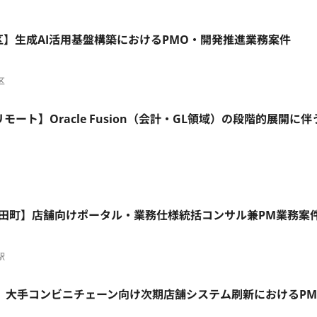
川区】生成AI活用基盤構築におけるPMO・開発推進業務案件
区
モート】Oracle Fusion（会計・GL領域）の段階的展開に伴
ト/田町】店舗向けポータル・業務仕様統括コンサル兼PM業務案
駅
町駅】大手コンビニチェーン向け次期店舗システム刷新におけるP