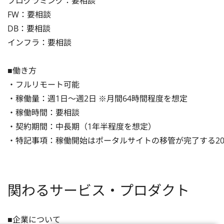
プログラミング：要相談

FW：要相談

DB：要相談

インフラ：要相談

■働き方

・フルリモート可能

・稼働量：週1日〜週2日 ※月間64時間程度を想定

・稼働時間：要相談

・契約期間：中長期（1年半程度を想定）

・特記事項：稼働開始はポータルサイトの移管が完了する20
関わるサービス・プロダクト
■企業について
