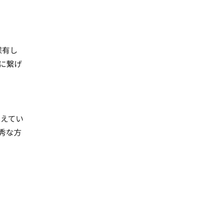
保有し
に繋げ
考えてい
秀な方