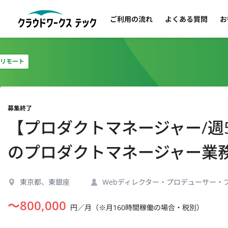
ご利用の流れ
よくある質問
お
リモート
募集終了
【プロダクトマネージャー/週
のプロダクトマネージャー業
東京都、東銀座
Webディレクター・プロデューサー・
〜
800,000
円／月（※月160時間稼働の場合・税別）