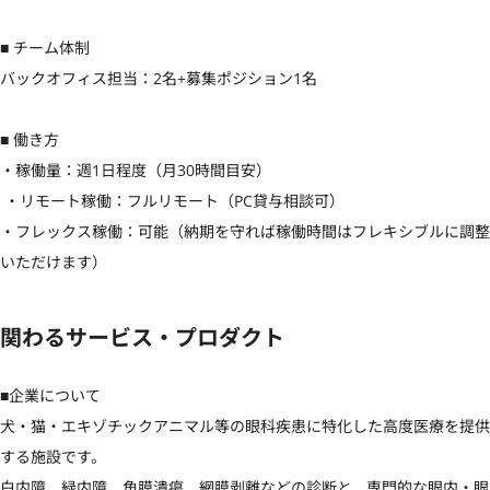
■ チーム体制

バックオフィス担当：2名+募集ポジション1名

■ 働き方 

・稼働量：週1日程度（月30時間目安）

 ・リモート稼働：フルリモート（PC貸与相談可） 

・フレックス稼働：可能（納期を守れば稼働時間はフレキシブルに調整
いただけます）
関わるサービス・プロダクト
■企業について

犬・猫・エキゾチックアニマル等の眼科疾患に特化した高度医療を提供
する施設です。

白内障、緑内障、角膜潰瘍、網膜剥離などの診断と、専門的な眼内・眼