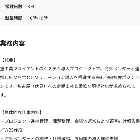
常駐日数
3日
就業時間
10時-19時
業務内容
【概要】

重工業クライアントのシステム導入プロジェクトで、海外ベンダーと連
携しPLMを含むITソリューション導入を推進するPM／PM補佐ポジショ
ンです。名古屋（伏見）への定期出社と柔軟な現場対応が求められま
す。

【具体的な仕事内容】

・プロジェクト進捗管理、課題整理、会議体運営および顧客向け報告書
／WBS作成  

・海外ベンダーとの調整・仕様確認、PLM等の導入推進支援  
