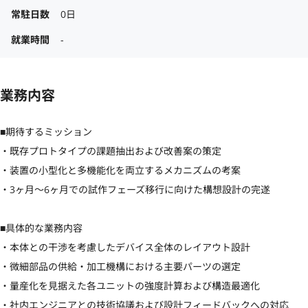
常駐日数
0日
就業時間
-
業務内容
■期待するミッション

・既存プロトタイプの課題抽出および改善案の策定

・装置の小型化と多機能化を両立するメカニズムの考案

・3ヶ月〜6ヶ月での試作フェーズ移行に向けた構想設計の完遂

■具体的な業務内容

・本体との干渉を考慮したデバイス全体のレイアウト設計

・微細部品の供給・加工機構における主要パーツの選定

・量産化を見据えた各ユニットの強度計算および構造最適化

・社内エンジニアとの技術協議および設計フィードバックへの対応
