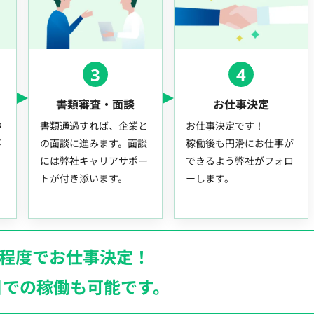
3
4
書類審査・面談
お仕事決定
中
書類通過すれば、企業と
お仕事決定です！
事
の面談に進みます。面談
稼働後も円滑にお仕事が
には弊社キャリアサポー
できるよう弊社がフォロ
トが付き添います。
ーします。
月程度でお仕事決定！
日での稼働も
可能です。