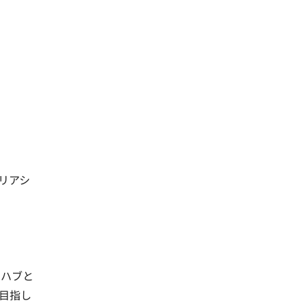
リアシ
をハブと
目指し