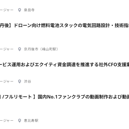
ージャー
泉岳寺
/京丹後】ドローン向け燃料電池スタックの電気回路設計・技術
ージャー
京丹後市（峰山町駅）
Iサービス運用およびエクイティ資金調達を推進する社外CFO支援
ージャー
渋谷
日 /フルリモート 】国内No.1ファンクラブの動画制作および動
ージャー
恵比寿駅