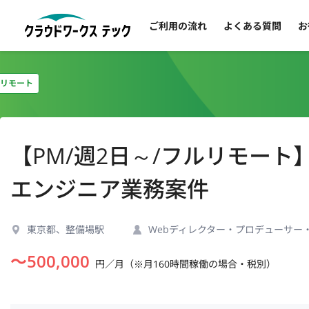
ご利用の流れ
よくある質問
お
リモート
【PM/週2日～/フルリモー
エンジニア業務案件
東京都、整備場駅
Webディレクター・プロデューサー
〜
500,000
円／月（※月160時間稼働の場合・税別）